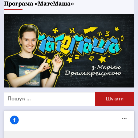
Програма «МатеМаша»
Пошук: