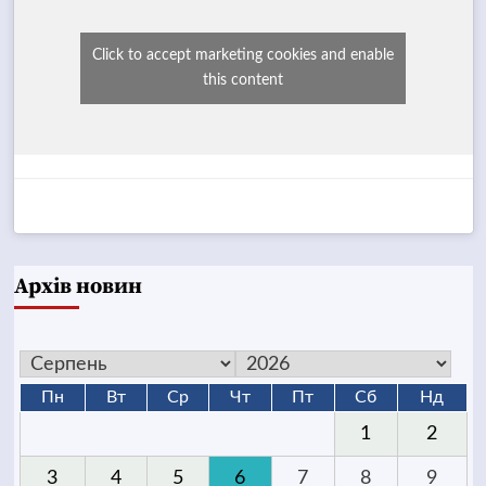
Click to accept marketing cookies and enable
this content
Архів новин
Пн
Вт
Ср
Чт
Пт
Сб
Нд
1
2
3
4
5
6
7
8
9