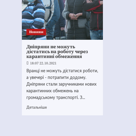
Новини
Дніпряни не можуть
дістатись на роботу через
карантинні обмеження
18:07 22.10.2021
Вранці не можуть дістатися роботи,
а увечері - потрапити додому.
Дніпряни стали заручниками нових
карантинних обмежень на
громадському транспорті. З...
Детальніше