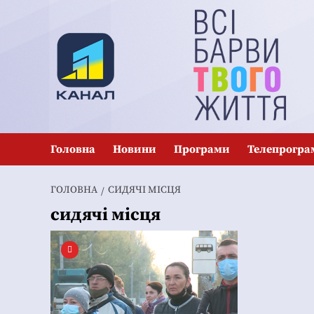
Перейти
до
вмісту
Головна
Новини
Програми
Телепрогра
ГОЛОВНА
СИДЯЧІ МІСЦЯ
сидячі місця