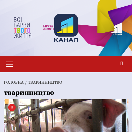
Перейти
до
вмісту
Основне
меню
ГОЛОВНА
ТВАРИННИЦТВО
тваринництво