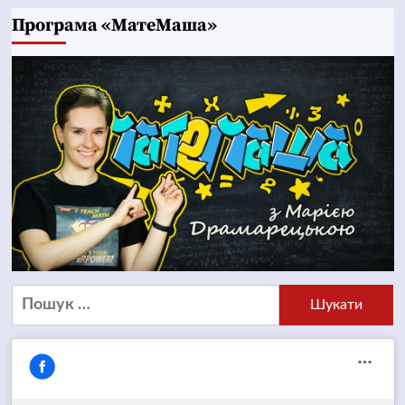
Програма «МатеМаша»
Пошук: