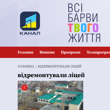
Перейти
до
вмісту
Головна
Новини
Програми
Телепрогра
ГОЛОВНА
ВІДРЕМОНТУВАЛИ ЛІЦЕЙ
відремонтували ліцей