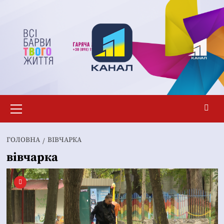
Перейти
до
вмісту
Основне
меню
ГОЛОВНА
ВІВЧАРКА
вівчарка