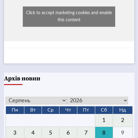
Click to accept marketing cookies and enable
this content
Архів новин
Пн
Вт
Ср
Чт
Пт
Сб
Нд
1
2
3
4
5
6
7
8
9