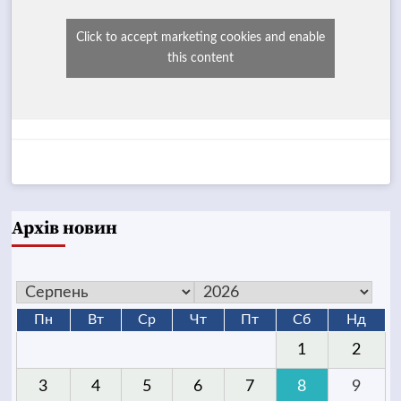
Click to accept marketing cookies and enable
this content
Архів новин
Пн
Вт
Ср
Чт
Пт
Сб
Нд
1
2
3
4
5
6
7
8
9