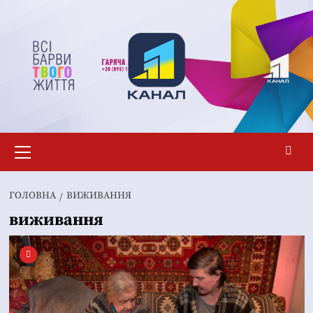
Перейти
до
вмісту
Основне
меню
ГОЛОВНА
ВИЖИВАННЯ
виживання