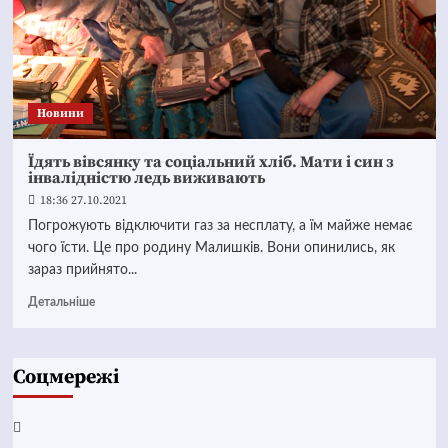
Новини
Їдять вівсянку та соціальний хліб. Мати і син з
інвалідністю ледь виживають
18:36 27.10.2021
Погрожують відключити газ за несплату, а їм майже немає
чого їсти. Це про родину Малишків. Вони опинились, як
зараз прийнято...
Детальніше
Соцмережі
Facebook