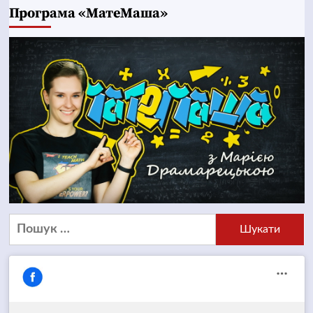
Програма «МатеМаша»
Пошук: