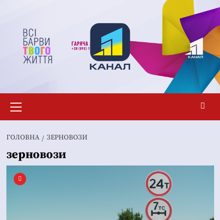
Перейти
до
вмісту
Основне
меню
ГОЛОВНА
ЗЕРНОВОЗИ
зерновози