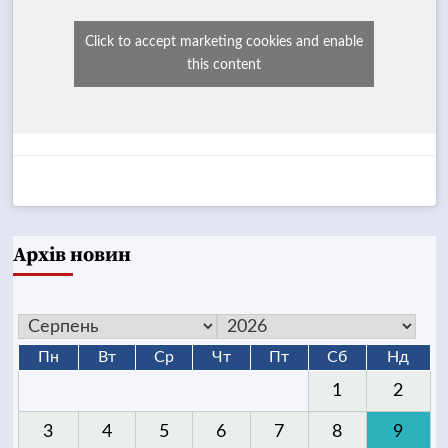
Click to accept marketing cookies and enable
this content
Архів новин
Пн
Вт
Ср
Чт
Пт
Сб
Нд
1
2
3
4
5
6
7
8
9