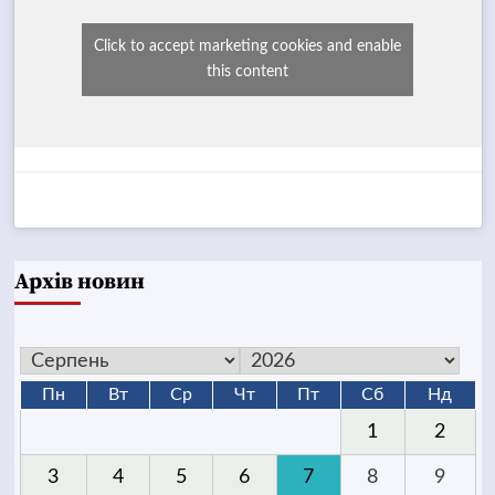
Click to accept marketing cookies and enable
this content
Архів новин
Пн
Вт
Ср
Чт
Пт
Сб
Нд
1
2
3
4
5
6
7
8
9