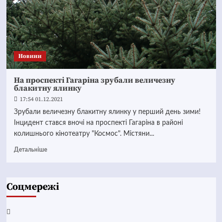
Новини
На проспекті Гагаріна зрубали величезну
блакитну ялинку
17:54 01.12.2021
Зрубали величезну блакитну ялинку у перший день зими!
Інцидент стався вночі на проспекті Гагаріна в районі
колишнього кінотеатру "Космос". Містяни...
Детальніше
Соцмережі
Facebook