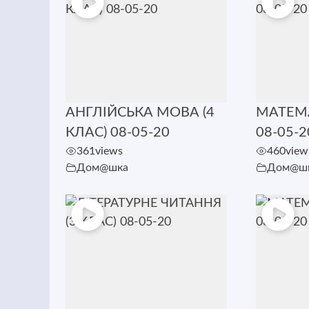
АНГЛІЙСЬКА МОВА (4
МАТЕМА
КЛАС) 08-05-20
08-05-2
361
views
460
view
Дом@шка
Дом@ш