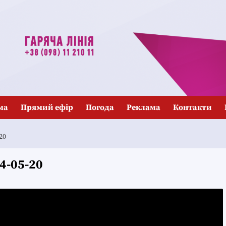
ма
Прямий ефір
Погода
Реклама
Контакти
20
4-05-20