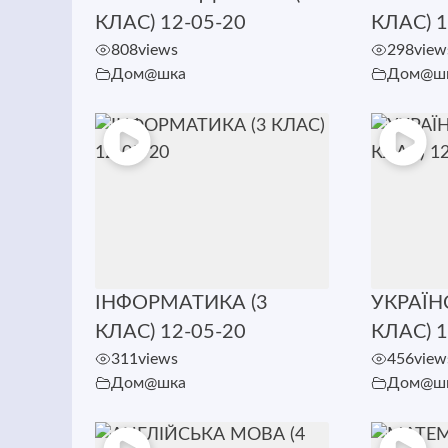
КЛАС) 12-05-20
КЛАС) 1
808
views
298
view
Дом@шка
Дом@ш
ІНФОРМАТИКА (3
УКРАЇН
КЛАС) 12-05-20
КЛАС) 1
311
views
456
view
Дом@шка
Дом@ш