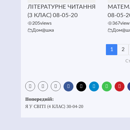
ЛІТЕРАТУРНЕ ЧИТАННЯ
МАТЕМА
(3 КЛАС) 08-05-20
08-05-2
205
views
367
view
Дом@шка
Дом@ш
1
2
Ст
Post
Попередній:
navigation
Я У СВІТІ (4 КЛАС) 30-04-20