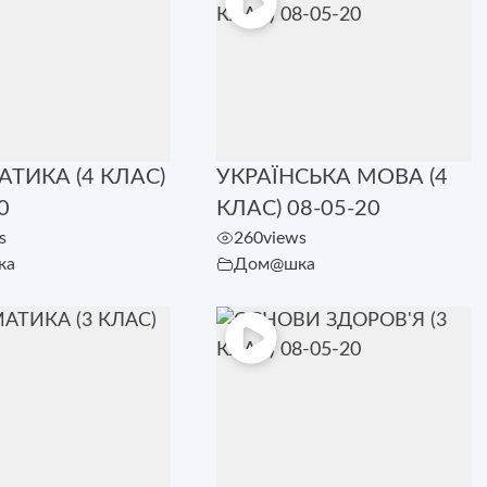
ТИКА (4 КЛАС)
УКРАЇНСЬКА МОВА (4
0
КЛАС) 08-05-20
s
260
views
ка
Дом@шка