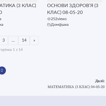
ТИКА (3 КЛАС)
ОСНОВИ ЗДОРОВ’Я (3
0
КЛАС) 08-05-20
s
252
views
ка
Дом@шка
3
…
14
»
орінка 1 з 14
Далі:
МАТЕМАТИКА (3 КЛАС) 04-05-20