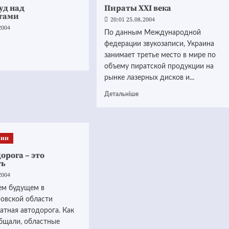
уд над
Пираты XXI века
тами
20:01 25.08.2004
2004
По данным Международной
федерации звукозаписи, Украина
занимает третье место в мире по
объему пиратской продукции на
рынке лазерных дисков и...
Детальніше
ини
орога – это
ть
2004
ем будущем в
овской области
атная автодорога. Как
бщали, областные