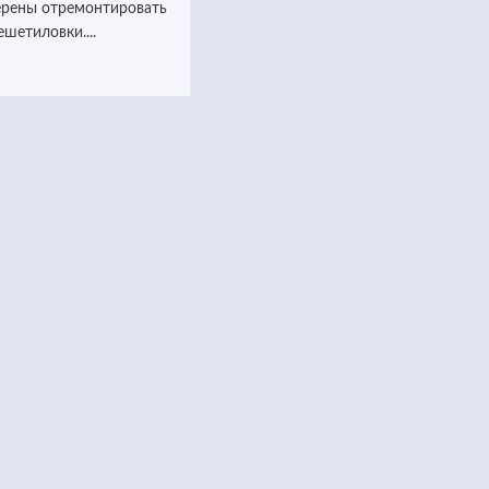
ерены отремонтировать
ешетиловки....