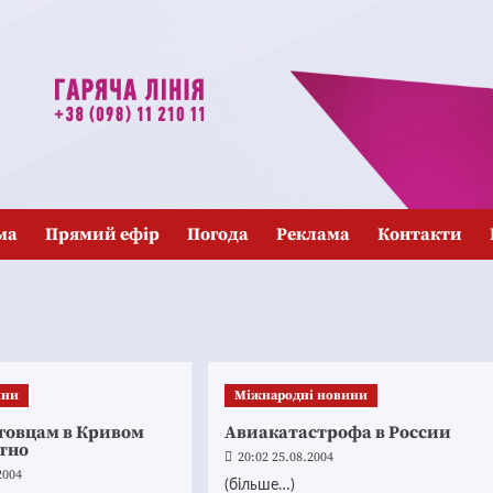
ма
Прямий ефір
Погода
Реклама
Контакти
ини
Міжнародні новини
говцам в Кривом
Авиакатастрофа в России
ютно
20:02 25.08.2004
2004
(більше…)