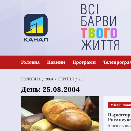
Перейти
до
вмісту
Головна
Новини
Програми
Телепрогра
ГОЛОВНА
2004
СЕРПНЯ
25
День:
25.08.2004
Mіські нов
Наркотор
Роге неу
20:03 25.08.