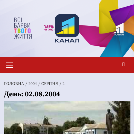
Перейти
до
вмісту
Основне
меню
ГОЛОВНА
2004
СЕРПНЯ
2
День:
02.08.2004