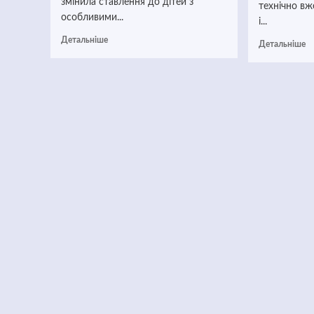
змінила ставлення до дітей з
технічно вж
особливими...
і...
Детальніше
Детальніше