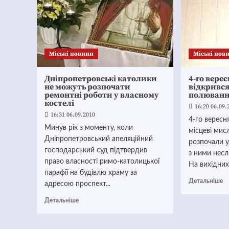
Mіські новини
Mіські нов
Дніпропетровські католики
4-го верес
не можуть розпочати
відкрився
ремонтні роботи у власному
полюван
костелі
16:20 06.09.
16:31 06.09.2010
4-го вересня
Минув рік з моменту, коли
місцеві мис
Дніпропетровський апеляційний
розпочали 
господарський суд підтвердив
з ними несл
право власності римо-католицької
На вихідних
парафії на будівлю храму за
Детальніше
адресою проспект...
Детальніше