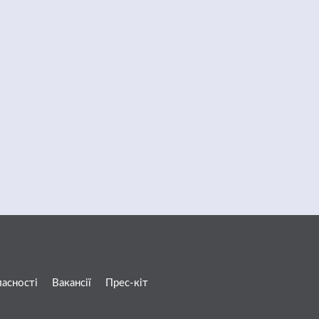
ласності
Вакансії
Прес-кіт