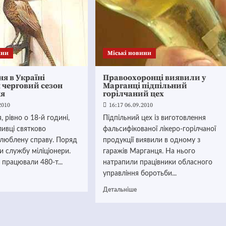
ини
Mіські новини
ня в Україні
Правоохоронці виявили у
 черговий сезон
Марганці підпільний
ня
горілчаний цех
2010
16:17 06.09.2010
, рівно о 18-й годині,
Підпільний цех із виготовлення
ливці святково
фальсифікованої лікеро-горілчаної
улюблену справу. Поряд
продукції виявили в одному з
и службу міліціонери.
гаражів Марганця. На нього
 працювали 480-т...
натрапили працівники обласного
управління боротьби...
Детальніше