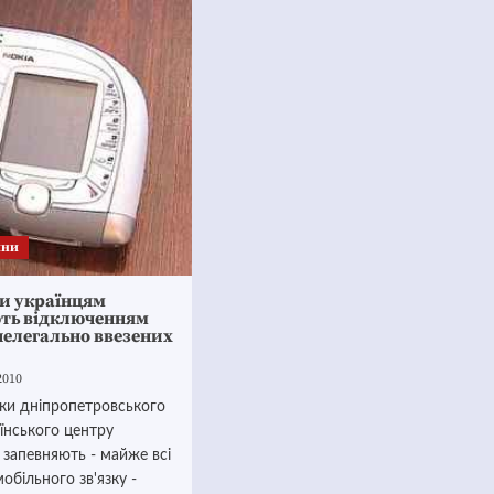
ини
ни українцям
ть відключенням
 нелегально ввезених
2010
ки дніпропетровського
аїнського центру
 запевняють - майже всі
обільного зв'язку -