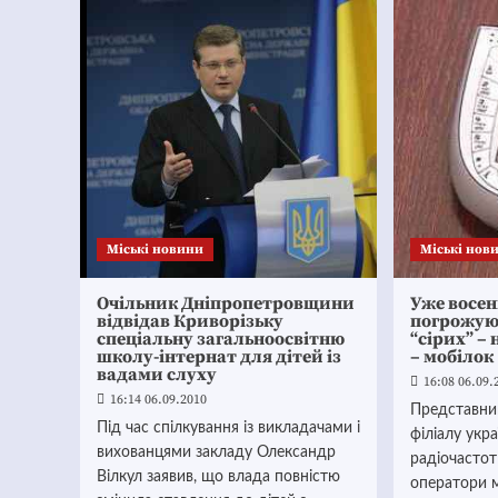
Mіські новини
Mіські нов
Очільник Дніпропетровщини
Уже восе
відвідав Криворізьку
погрожую
спеціальну загальноосвітню
“сірих” –
школу-інтернат для дітей із
– мобілок
вадами слуху
16:08 06.09.
16:14 06.09.2010
Представни
Під час спілкування із викладачами і
філіалу укр
вихованцями закладу Олександр
радіочастот
Вілкул заявив, що влада повністю
оператори м