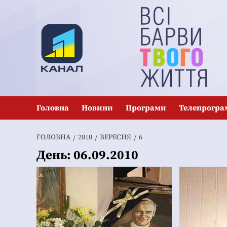
Перейти
до
вмісту
Головна
Новини
Програми
Телепрогра
ГОЛОВНА
2010
ВЕРЕСНЯ
6
День:
06.09.2010