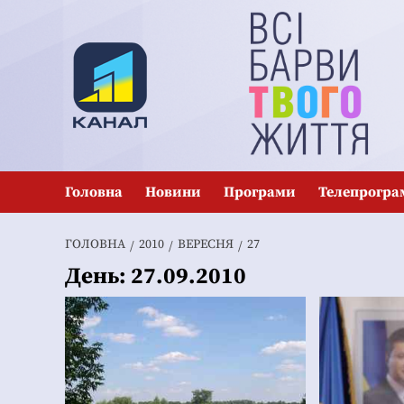
Перейти
до
вмісту
Головна
Новини
Програми
Телепрогра
ГОЛОВНА
2010
ВЕРЕСНЯ
27
День:
27.09.2010