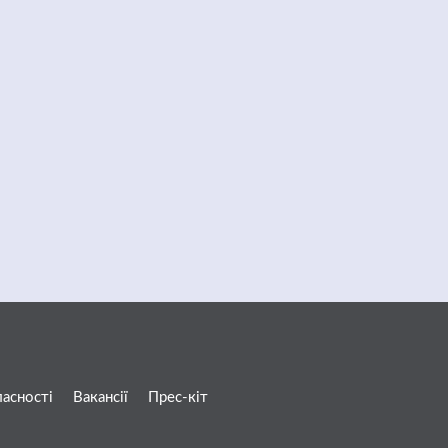
ласності
Вакансії
Прес-кіт