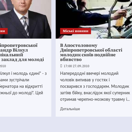
ини
Mіські новини
іпропетровської
В Апостоловому
андр Вілкул
Дніпропетровської області
унікальний
молодик скоїв подвійне
 заклад для молоді
вбивство
2010
17:00 27.09.2010
ілкул і молодь єдині" - з
Напередодні ввечері молодий
ами зустрічали
чоловік випивав у гостях і
бернатора на відкритті
посварився з господарем. Молодик
ружньої до молоді". Цей
затіяв бійку, внаслідок якої суперник
отримав черепно-мозкову травму і...
Детальніше