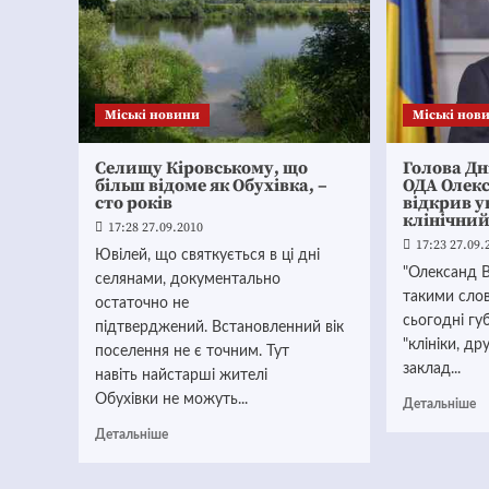
Mіські новини
Mіські нов
Селищу Кіровському, що
Голова Дн
більш відоме як Обухівка, –
ОДА Олекс
сто років
відкрив 
клінічний
17:28 27.09.2010
17:23 27.09.
Ювілей, що святкується в ці дні
"Олександ В
селянами, документально
такими слов
остаточно не
сьогодні гу
підтверджений. Встановленний вік
"клініки, д
поселення не є точним. Тут
заклад...
навіть найстарші жителі
Обухівки не можуть...
Детальніше
Детальніше