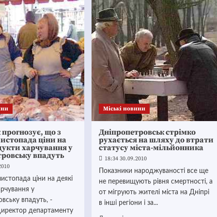
ини
Mіські новини
прогнозує, що з
Дніпропетровськ стрімко
истопада ціни на
рухається на шляху до втрати
дукти харчування у
статусу міста-мільйонника
тровську впадуть
18:34 30.09.2010
2010
Показники народжуваності все ще
истопада ціни на деякі
не перевищують рівня смертності, а
арчування у
от мігрують жителі міста на Дніпрі
вську впадуть, -
в інші регіони і за...
директор департаменту