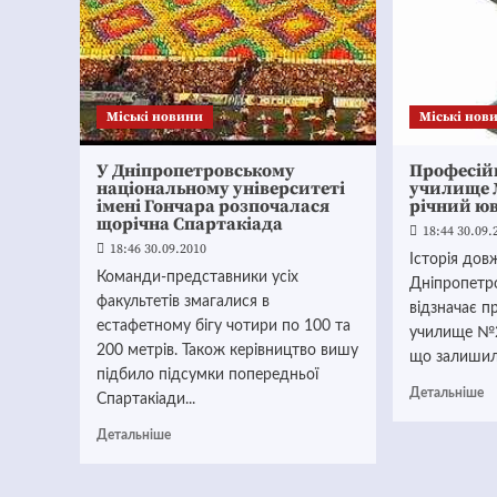
Mіські новини
Mіські нов
У Дніпропетровському
Професій
національному університеті
училище №
імені Гончара розпочалася
річний ю
щорічна Спартакіада
18:44 30.09.
18:46 30.09.2010
Історія дов
Команди-представники усіх
Дніпропетр
факультетів змагалися в
відзначає п
естафетному бігу чотири по 100 та
училище №2
200 метрів. Також керівництво вишу
що залишили
підбило підсумки попередньої
Детальніше
Спартакіади...
Детальніше