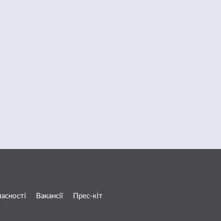
ласності
Вакансії
Прес-кіт