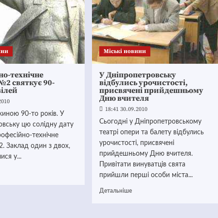
ини
Mіські новини
но-технічне
У Дніпропетровську
2 святкує 90-
відбулись урочистості,
вілей
присвячені прийдешньому
Дню вчителя
2010
18:41 30.09.2010
жиною 90-то років. У
Сьогодні у Дніпропетровському
овську цю солідну дату
театрі опери та балету відбулись
рофесійно-технічне
урочистості, присвячені
. Заклад один з двох,
прийдешньому Дню вчителя.
ся у...
Привітати винуватців свята
прийшли перші особи міста...
Детальніше