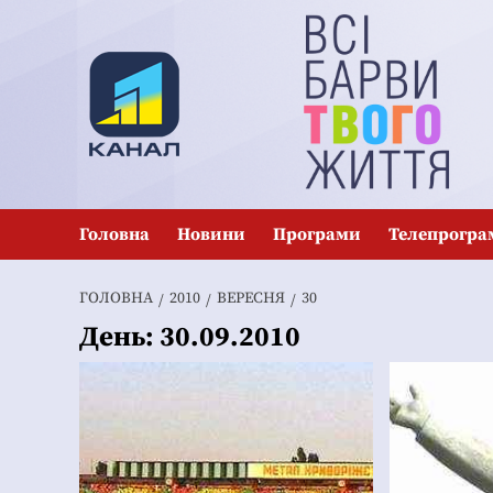
Перейти
до
вмісту
Головна
Новини
Програми
Телепрогра
ГОЛОВНА
2010
ВЕРЕСНЯ
30
День:
30.09.2010