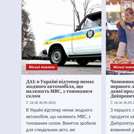
Mіські новини
Mіські нов
ДАІ: в Україні відтепер немає
Чиновник 
жодного автомобіля, що
першого л
належить МВС, з тонованим
деякі про
склом
Дніпропе
18:38 30.09.2010
18:36 30.09.
В Україні відтепер немає жодного
З першого л
автомобіля, що належить МВС, з
продукти х
тонованим склом. Виняток зробили
Дніпропетро
для спеціальних авто, які
впевнений 