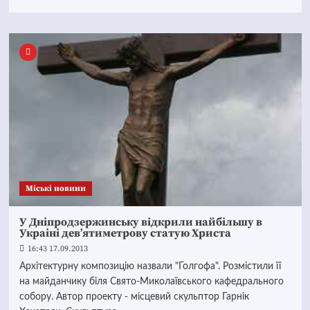
Mіські новини
У Дніпродзержинську відкрили найбільшу в
Украіні дев’ятиметрову статую Христа
16:43 17.09.2013
Архітектурну композицію назвали "Голгофа". Розмістили її
на майданчику біля Свято-Миколаївського кафедрального
собору. Автор проекту - місцевий скульптор Гарнік