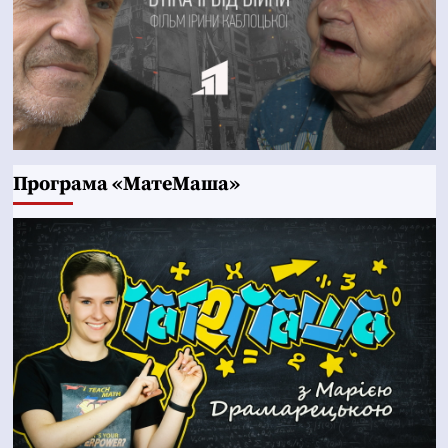
Програма «МатеМаша»