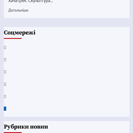
Хачатрян. Скульптура...
Детальніше
Соцмережі
Facebook
YouTube
Telegram
Instagram
Twitter
Google
News
Рубрики новин