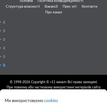
Головна
Політика конфіденційності
Структура власності
Вакансії
Прес-кіт
Контакти
Про канал
Facebook
YouTube
Telegram
Instagram
Twitter
Google
News
© 1998-2026 Copyright © «11 канал» Всі права захищені.
При повному або частковому використанні матеріалів сайту
11tv.dp.ua відкрите гіперпосилання на першоджерело
обов'язкове, розташування гіперпосилання не нижче другого
Ми використовуємо
cookies
абзацу.