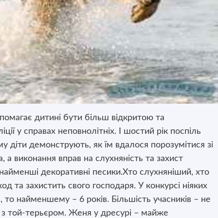
опомагає дитині бути більш відкритою та
ції у справах неповнолітніх. І шостий рік поспіль
му діти демонструють, як їм вдалося порозумітися зі
, а виконання вправ на слухняність та захист
 найменші декоративні песики.Хто слухняніший, хто
 та захистить свого господаря. У конкурсі ніяких
 то найменшему – 6 років. Більшість учасників – не
я з той-терьєром. Женя у дресурі – майже