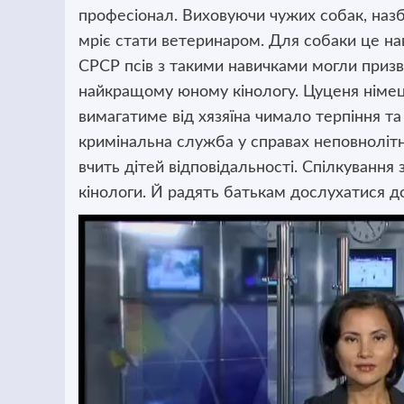
професіонал. Виховуючи чужих собак, назб
мріє стати ветеринаром. Для собаки це на
СРСР псів з такими навичками могли призва
найкращому юному кінологу. Цуценя німець
вимагатиме від хязяїна чимало терпіння та
кримінальна служба у справах неповнолітні
вчить дітей відповідальності. Спілкування
кінологи. Й радять батькам дослухатися д
Відеопрогравач