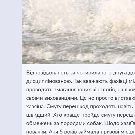
Відповідальність за чотирилапого друга д
дисциплінованою. Так вважають фахівці мілі
проводять змагання юних кінологів,
на яко
своїми вихованцями. Це не просто виставка
хазяїна. Смугу перешкод проходять навіть
швидший. Хто краще пройде смугу перешкод
обмежень за породами собак. Щодо хазяїв,
новачки. Аня 5 років займала призові місц