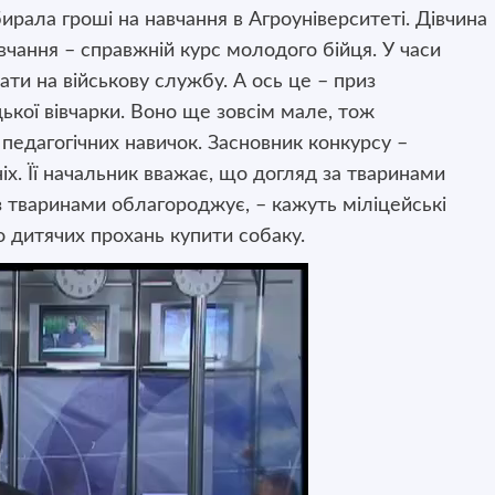
ирала гроші на навчання в Агроуніверситеті. Дівчина
вчання – справжній курс молодого бійця. У часи
ти на військову службу. А ось це – приз
кої вівчарки. Воно ще зовсім мале, тож
 педагогічних навичок. Засновник конкурсу –
х. Її начальник вважає, що догляд за тваринами
 з тваринами облагороджує, – кажуть міліцейські
о дитячих прохань купити собаку.