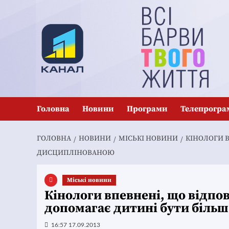
Перейти
до
вмісту
Головна
Новини
Програми
Телепрогра
ГОЛОВНА
НОВИНИ
MІСЬКІ НОВИНИ
КІНОЛОГИ В
ДИСЦИПЛІНОВАНОЮ
Mіські новини
Кінологи впевнені, що відпо
допомагає дитині бути біль
16:57 17.09.2013