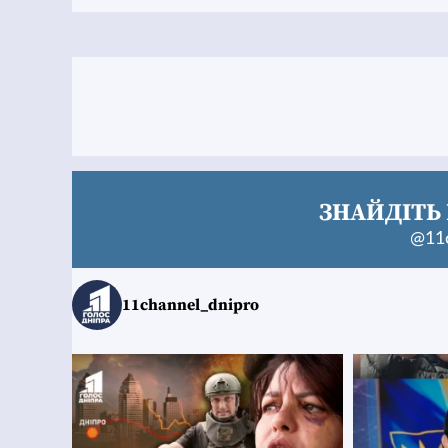
ЗНАЙДІТЬ 
@11c
11channel_dnipro