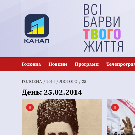
Перейти
до
вмісту
Головна
Новини
Програми
Телепрогра
ГОЛОВНА
2014
ЛЮТОГО
25
День:
25.02.2014