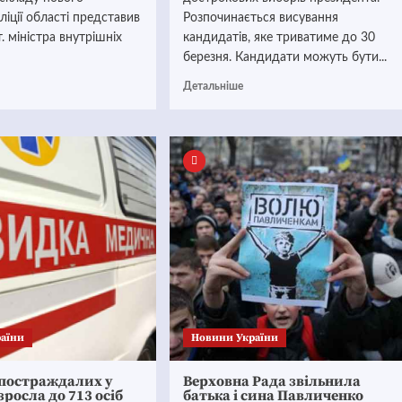
ліції області представив
Розпочинається висування
. міністра внутрішніх
кандидатів, яке триватиме до 30
березня. Кандидати можуть бути...
Детальніше
аїни
Новини України
 постраждалих у
Верховна Рада звільнила
зросла до 713 осіб
батька і сина Павличенко