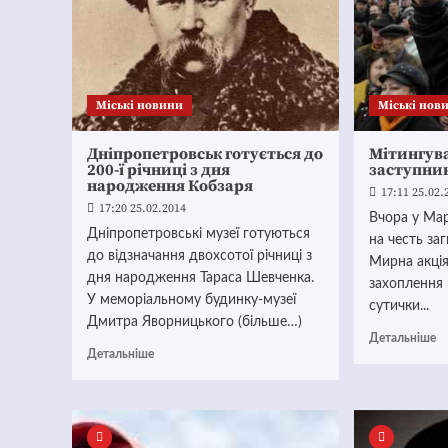
Mіські новини
Mіські нов
Дніпропетровськ готується до
Мітингув
200-ї річниці з дня
заступни
народження Кобзаря
17:11 25.02.
17:20 25.02.2014
Вчора у Мар
Дніпропетровські музеї готуються
на честь за
до відзначання двохсотої річниці з
Мирна акція
дня народження Тараса Шевченка.
захоплення 
У меморіальному будинку-музеї
сутички...
Дмитра Яворницького (більше…)
Детальніше
Детальніше