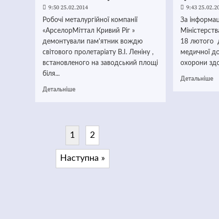
9:50 25.02.2014
9:43 25.02.2
Робочі металургійної компанії
За інформа
«АрселорМіттал Кривий Ріг »
Міністерств
демонтували пам'ятник вождю
18 лютого 
світового пролетаріату В.І. Леніну ,
медичної д
встановленого на заводський площі
охорони здо
біля...
Детальніше
Детальніше
1
2
Наступна »