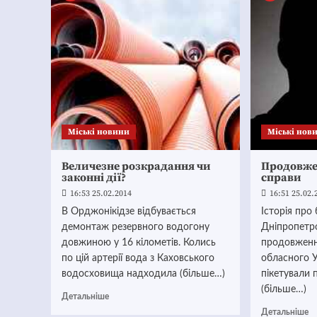
Mіські новини
Mіські нов
Величезне розкрадання чи
Продовже
законні дії?
справи
16:53 25.02.2014
16:51 25.02.
В Орджонікідзе відбувається
Історія про
демонтаж резервного водогону
Дніпропетр
довжиною у 16 кілометів. Колись
продовженн
по цій артерії вода з Каховського
обласного 
водосховища надходила (більше…)
пікетували 
(більше…)
Детальніше
Детальніше