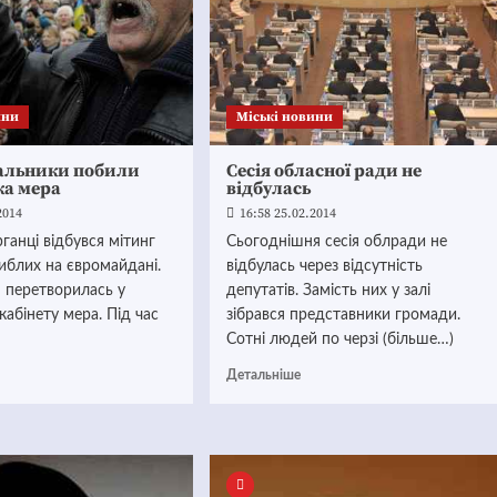
ини
Mіські новини
альники побили
Сесія обласної ради не
ка мера
відбулась
2014
16:58 25.02.2014
ганці відбувся мітинг
Сьогоднішня сесія облради не
гиблих на євромайдані.
відбулась через відсутність
 перетворилась у
депутатів. Замість них у залі
кабінету мера. Під час
зібрався представники громади.
Сотні людей по черзі (більше…)
Детальніше