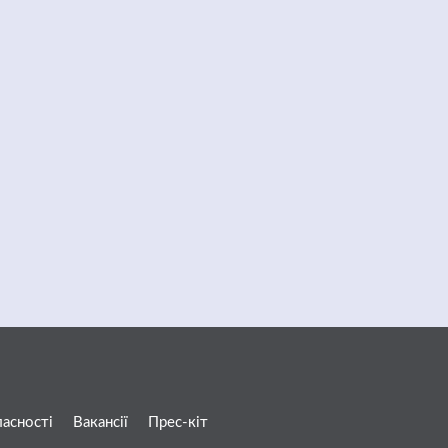
ласності
Вакансії
Прес-кіт