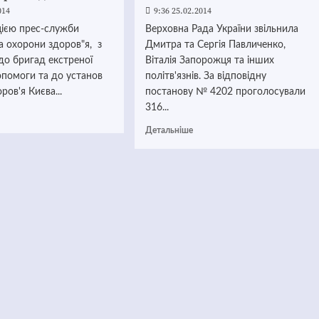
014
9:36 25.02.2014
цією прес-служби
Верховна Рада України звільнила
а охорони здоров"я, з
Дмитра та Сергія Павличенко,
до бригад екстреної
Віталія Запорожця та інших
опомоги та до установ
політв'язнів. За відповідну
ров'я Києва...
постанову № 4202 проголосували
316...
Детальніше