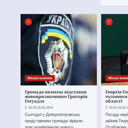
Mіські новини
Mіські нов
Громада вимагає відставки
Георгія Г
новопризначеного Григорія
головним
Гогуадзе
області
16:10 25.02.2014
10:16 25.02.
Сьогодні у Дніпропетровську
Посаду кері
представники громади зірвали
зайняв Георг
прес-конференцію нового
Особовому 