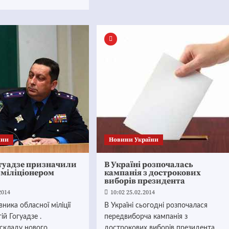
ини
Новини України
огуадзе призначили
В Україні розпочалась
 міліціонером
кампанія з дострокових
виборів президента
2014
10:02 25.02.2014
вника обласної міліції
В Україні сьогодні розпочалася
ій Гогуадзе .
передвиборча кампанія з
складу нового
дострокових виборів президента.