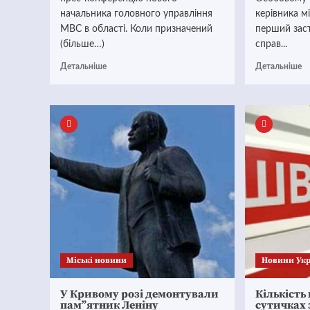
начальника головного управління
керівника мі
МВС в області. Коли призначений
перший заст
(більше…)
справ...
Детальніше
Детальніше
Mіські новини
Новини Укр
У Кривому розі демонтували
Кількість
пам”ятник Леніну
сутичках 