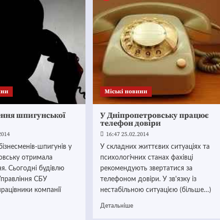
ини
Mіські новини
ння шпигунської
У Дніпропетровську працює
телефон довіри
2014
16:47 25.02.2014
 бізнесменів-шпигунів у
У складних життєвих ситуаціях та
овську отримала
психологічних станах фахівці
я. Сьогодні будівлю
рекомендують звертатися за
Управління СБУ
телефоном довіри. У зв'язку із
працівники компанії
нестабільною ситуацією (більше…)
Детальніше