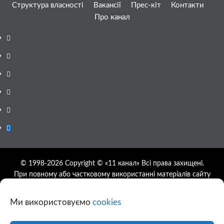
Структура власності
Вакансії
Прес-кіт
Контакти
Про канал
Facebook
YouTube
Telegram
Instagram
Twitter
Google
News
© 1998-2026 Copyright © «11 канал» Всі права захищені.
При повному або частковому використанні матеріалів сайту
11tv.dp.ua відкрите гіперпосилання на першоджерело
обов'язкове, розташування гіперпосилання не нижче другого
Ми використовуємо
cookies
абзацу.
Використання фотографій та відео сайту 11tv.dp.ua