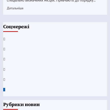
спеціально визначених місцях. Привчають до порядку...
Детальніше
Соцмережі
Facebook
YouTube
Telegram
Instagram
Twitter
Google
News
Рубрики новин