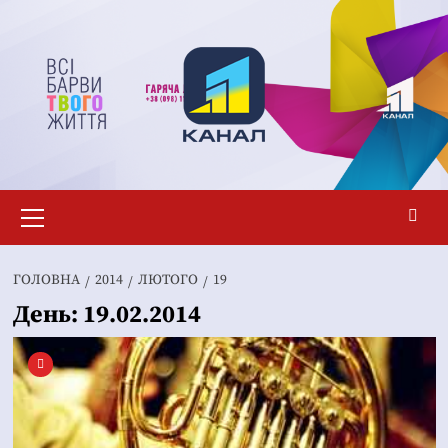
Перейти
до
вмісту
Основне
меню
ГОЛОВНА
2014
ЛЮТОГО
19
День:
19.02.2014