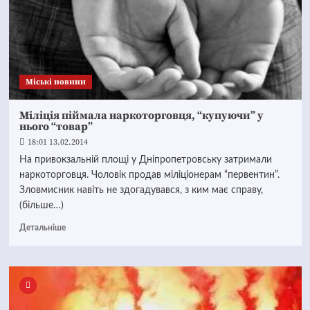
Mіські новини
Міліція піймала наркоторговця, “купуючи” у
нього “товар”
18:01 13.02.2014
На привокзальній площі у Дніпропетровську затримали
наркоторговця. Чоловік продав міліціонерам “первентин”.
Зловмисник навіть не здогадувався, з ким має справу,
(більше…)
Детальніше