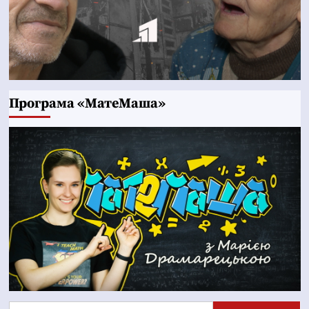
Програма «МатеМаша»