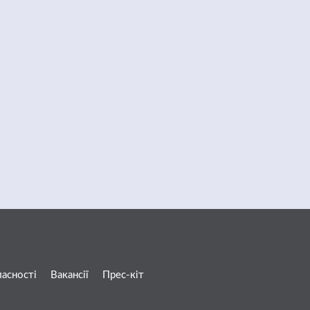
ласності
Вакансії
Прес-кіт