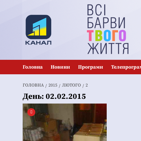
Перейти
до
вмісту
Головна
Новини
Програми
Телепрогра
ГОЛОВНА
2015
ЛЮТОГО
2
День:
02.02.2015