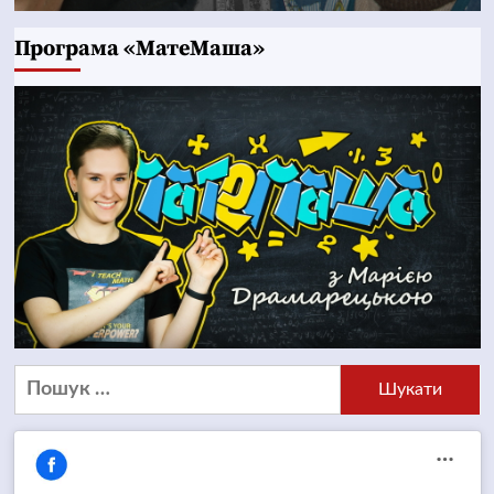
Програма «МатеМаша»
Пошук: