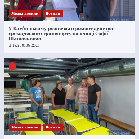
Mіські новини
Новини
У Кам’янському розпочали ремонт зупинок
громадського транспорту на площі Софії
Шаповалової
18:21 01.08.2026
Mіські новини
Новини