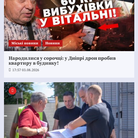
Mіські новини
Новини
Народилися у сорочці: у Дніпрі дрон пробив
квартиру в будинку!
17:57 03.08.2026