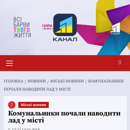
Перейти
до
вмісту
Основне
меню
ГОЛОВНА
НОВИНИ
MІСЬКІ НОВИНИ
КОМУНАЛЬНИКИ
ПОЧАЛИ НАВОДИТИ ЛАД У МІСТІ
Mіські новини
Комунальники почали наводити
лад у місті
17:22 17.04.2018