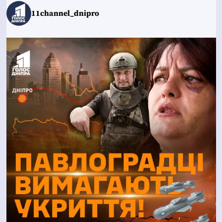
11channel_dnipro