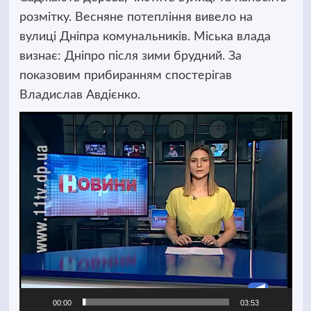
розмітку. Весняне потепління вивело на
вулиці Дніпра комунальників. Міська влада
визнає: Дніпро після зими брудний.
За
показовим прибиранням спостерігав
Владислав Авдієнко.
Відеопрогравач
00:00
03:53