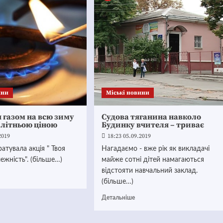
ини
Mіські новини
 газом на всю зиму
Судова тяганина навколо
а літньою ціною
Будинку вчителя – триває
2019
18:23 05.09.2019
ратувала акція " Твоя
Нагадаємо - вже рік як викладачі
ежність". (більше…)
майже сотні дітей намагаються
відстояти навчальний заклад.
(більше…)
Детальніше