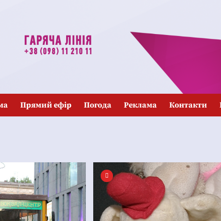
ма
Прямий ефір
Погода
Реклама
Контакти