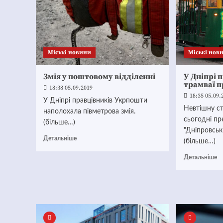
Mіські новини
Mіські нов
Змія у поштовому відділенні
У Дніпрі 
трамваї п
18:38 05.09.2019
18:35 05.09.
У Дніпрі правцівників Укрпошти
Невтішну с
наполохала півметрова змія.
сьогодні п
(більше…)
"Дніпровськ
Детальніше
(більше…)
Детальніше