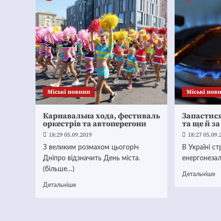
Mіські новини
Mіські нов
Карнавальна хода, фестиваль
Запастися
оркестрів та автоперегони
та ще й з
18:29 05.09.2019
18:27 05.09.
З великим розмахом цьогоріч
В Україні ст
Дніпро відзначить День міста.
енергонезал
(більше…)
Детальніше
Детальніше