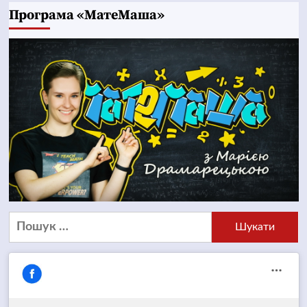
Програма «МатеМаша»
Пошук: