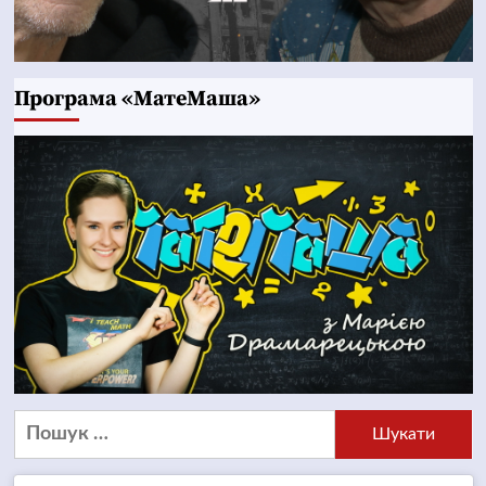
Програма «МатеМаша»
Пошук: