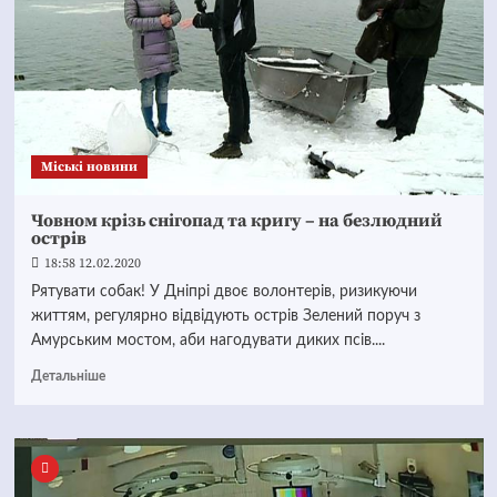
Mіські новини
Човном крізь снігопад та кригу – на безлюдний
острів
18:58 12.02.2020
Рятувати собак! У Дніпрі двоє волонтерів, ризикуючи
життям, регулярно відвідують острів Зелений поруч з
Амурським мостом, аби нагодувати диких псів....
Детальніше