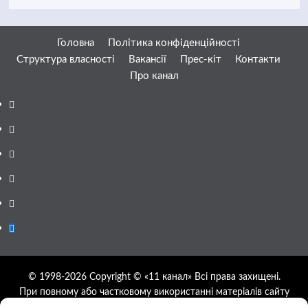
Головна
Політика конфіденційності
Структура власності
Вакансії
Прес-кіт
Контакти
Про канал
Facebook
YouTube
Telegram
Instagram
Twitter
Google
News
© 1998-2026 Copyright © «11 канал» Всі права захищені.
При повному або частковому використанні матеріалів сайту
11tv.dp.ua відкрите гіперпосилання на першоджерело