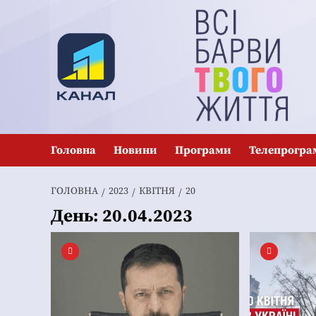
Перейти
до
вмісту
Головна
Новини
Програми
Телепрогра
ГОЛОВНА
2023
КВІТНЯ
20
День:
20.04.2023