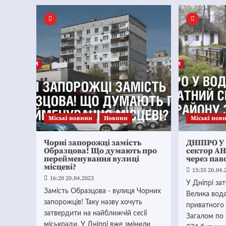
Mіські новини
Новини
Mіські нов
Чорні запорожці замість
ДНІПРО У
Образцова! Що думають про
сектор А
перейменування вулиці
через пав
місцеві?
15:55 20.04.
16:20 20.04.2023
У Дніпрі за
Замість Образцова - вулиця Чорних
Велика вода
запорожців! Таку назву хочуть
приватного
затвердити на найближчій сесії
Загалом по
міськради. У Дніпрі вже змінили