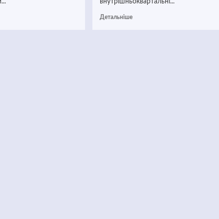
..
внутрішньоквартальні...
Детальніше