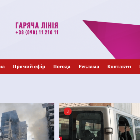
ма
Прямий ефір
Погода
Реклама
Контакти