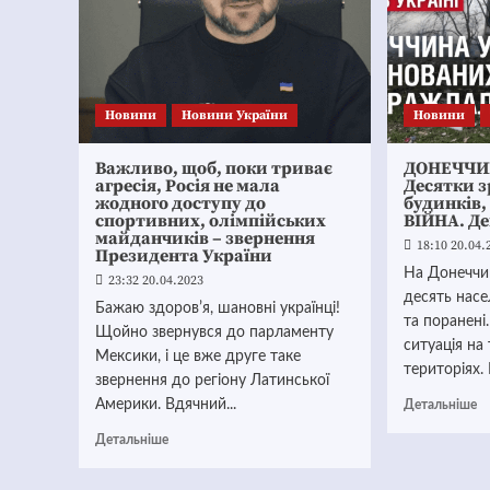
Новини
Новини України
Новини
Важливо, щоб, поки триває
ДОНЕЧЧИН
агресія, Росія не мала
Десятки 
жодного доступу до
будинків,
спортивних, олімпійських
ВІЙНА. Де
майданчиків – звернення
18:10 20.04.
Президента України
На Донеччин
23:32 20.04.2023
десять насе
Бажаю здоровʼя, шановні українці!
та поранені
Щойно звернувся до парламенту
ситуація на
Мексики, і це вже друге таке
територіях.
звернення до регіону Латинської
Америки. Вдячний...
Детальніше
Детальніше