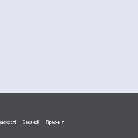
ласності
Вакансії
Прес-кіт