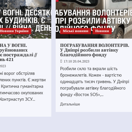
Новини України
Mіські новини
Новини
А У ВОГНІ.
ПОГРАБУВАННЯ ВОЛОНТЕРІВ.
зруйнованих
У Дніпрі розбили автівку
 є постраждалі //
благодійного фонду
нь 421
17:10 20.04.2023
2023
Розбили скло та вкрали шість
і ворог обстріляв
бронежилетів. Кожен - вартістю
лених пунктів. Є жертви
одинадцять тисяч гривень. У Дніпрі
. Критична гуманітарна
пограбували автівку благодійного
 тимчасово окупованих
фонду «Восток SOS»,...
 Контрнаступ ЗСУ...
Детальніше