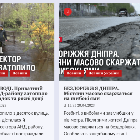
ини
Новини
Новини
Новини України
 ВОДІ. Приватний
БЕЗДОРІЖЖЯ ДНІПРА.
НД-району затопило
Містяни масово скаржаться
одок та рясні дощі
на глибокі ями
2023
15:35 20.04.2023
топило з десяток вулиць.
Розбиті, з вибоїнами завглибшки у
 дісталася й
пів метра. Після зими жителі Дніпра
 сектора АНД району.
масово скаржаться на бездоріжжя.
 області постраждали
Особливо в занедбаному стані