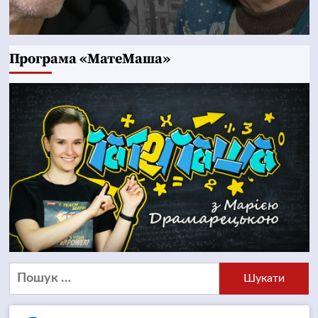
Програма «МатеМаша»
Пошук: