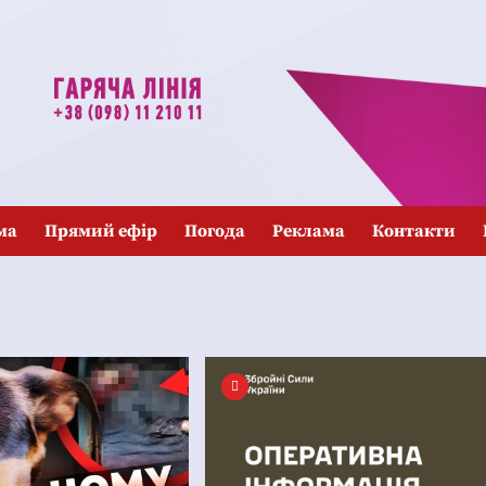
ма
Прямий ефір
Погода
Реклама
Контакти