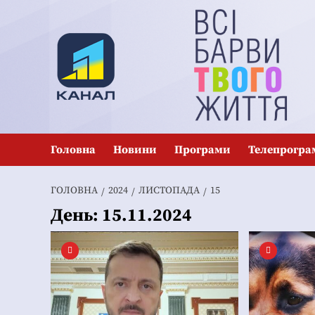
Перейти
до
вмісту
Головна
Новини
Програми
Телепрогра
ГОЛОВНА
2024
ЛИСТОПАДА
15
День:
15.11.2024