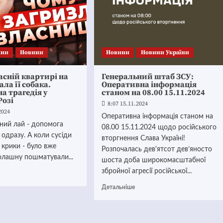
ини
Новини
Новини
Новини України
асній квартирі на
Генеральний штаб ЗСУ:
ала її собака.
Оперативна інформація
а трагедія у
станом на 08.00 15.11.2024
Розі
8:07 15.11.2024
2024
Оперативна інформація станом на
ний лай - допомога
08.00 15.11.2024 щодо російського
одразу. А коли сусіди
вторгнення Слава Україні!
 крики - було вже
Розпочалась дев'ятсот дев’яносто
долашну пошматували...
шоста доба широкомасштабної
збройної агресії російської...
Детальніше