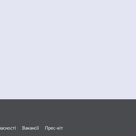
ласності
Вакансії
Прес-кіт