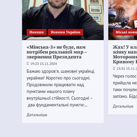
Новини
Новини України
Mіські нов
«Мінська-3» не буде, нам
Жах! У вл
потрібен реальний мир –
жінку нап
звернення Президента
Моторошн
Кривому 
19:23 15.11.2024
15:51 15.11.
Бажаю здоров’я, шановні українці,
Через голос
українки! Коротко про сьогодні.
прийшла не 
Продовжили працювати над
таки почули
пунктами нашого плану
запізно. Бі
внутрішньої стійкості. Сьогодні –
два фундаментальні пункти:...
Детальніше
Детальніше