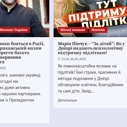
Новини України
Mіські новини
Новини
ики бояться в Росії,
Марія Пінчук – “За дітей”: Як у
ериканський вплив
Дніпрі надають психологічну
ерегти багато
підтримку підліткам?
звернення
13:36 20.05.2025
та
Як повномасштабна впливає на
2025
підлітків? Їхні страхи, прагнення й
в’я, шановні українці,
методи подолання у Дніпрі
ьогодні ми
обговорили освітяни, благодійники
о дуже активно
та самі діти. Захід...
з нашими партнерами.
ив із Президентом
Детальніше