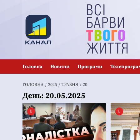
Перейти
до
вмісту
Головна
Новини
Програми
Телепрогра
ГОЛОВНА
2025
ТРАВНЯ
20
День:
20.05.2025