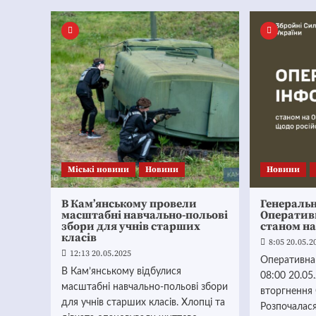
Mіські новини
Новини
Новини
В Кам’янському провели
Генераль
масштабні навчально-польові
Оператив
збори для учнів старших
станом на
класів
8:05 20.05.2
12:13 20.05.2025
Оперативна
В Кам’янському відбулися
08:00 20.05
масштабні навчально-польові збори
вторгнення 
для учнів старших класів. Хлопці та
Розпочалася