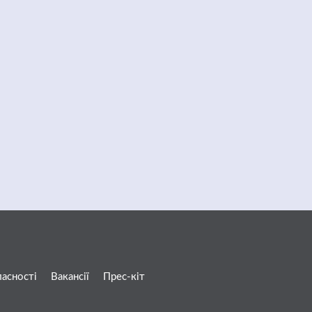
ласності
Вакансії
Прес-кіт