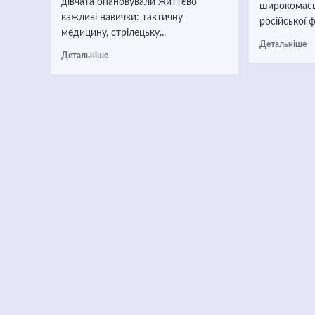
дівчата опановували життєво
широкомасшт
важливі навички: тактичну
російської ф
медицину, стрілецьку...
Детальніше
Детальніше