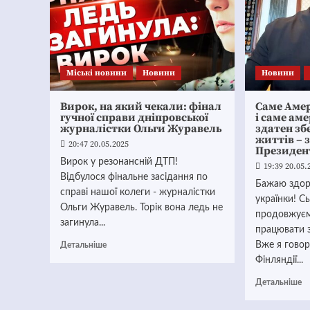
Mіські новини
Новини
Новини
Вирок, на який чекали: фінал
Саме Амер
гучної справи дніпровської
і саме ам
журналістки Ольги Журавель
здатен зб
життів – 
20:47 20.05.2025
Президен
Вирок у резонансній ДТП!
19:39 20.05.
Відбулося фінальне засідання по
Бажаю здоро
справі нашої колеги - журналістки
українки! С
Ольги Журавель. Торік вона ледь не
продовжуєм
загинула...
працювати 
Вже я говор
Детальніше
Фінляндії...
Детальніше