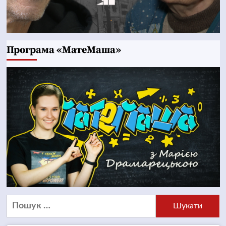
Програма «МатеМаша»
Пошук: