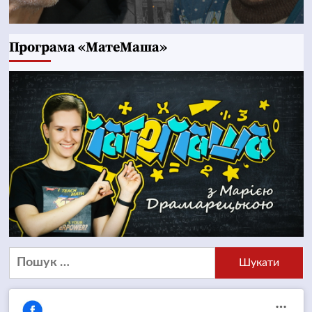
Програма «МатеМаша»
Пошук: