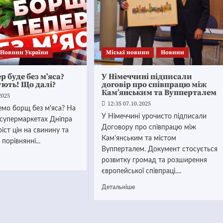
Новини України
Mіські новини
Новини
р буде без м’яса?
У Німеччині підписали
ють! Що далі?
договір про співпрацю між
Кам’янським та Вупперталем
2025
12:35 07.10.2025
емо борщ без м'яса? На
У Німеччині урочисто підписали
 супермаркетах Дніпра
Договору про співпрацю між
іст цін на свинину та
Кам'янським та містом
порівнянні...
Вупперталем. Документ стосується
розвитку громад та розширення
європейської співпраці....
Детальніше