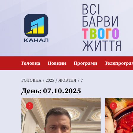
Перейти
до
вмісту
Головна
Новини
Програми
Телепрогра
ГОЛОВНА
2025
ЖОВТНЯ
7
День:
07.10.2025