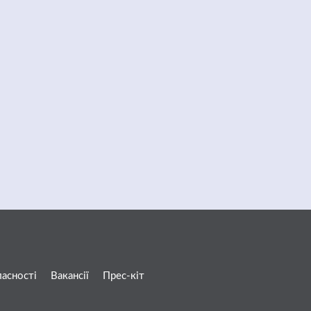
ласності
Вакансії
Прес-кіт