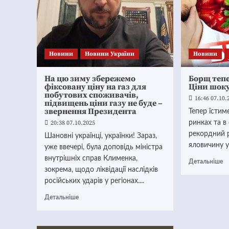
Новини
Новини України
Новини
На цю зиму збережемо
Борщ тепе
фіксовану ціну на газ для
Ціни шоку
побутових споживачів,
16:46 07.10.
підвищень ціни газу не буде –
звернення Президента
Тепер їстим
20:38 07.10.2025
ринках та в
рекордний р
Шановні українці, українки! Зараз,
яловичину у 
уже ввечері, була доповідь міністра
внутрішніх справ Клименка,
Детальніше
зокрема, щодо ліквідації наслідків
російських ударів у регіонах....
Детальніше