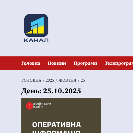
Перейти
до
вмісту
Головна
Новини
Програми
Телепрогра
ГОЛОВНА
2025
ЖОВТНЯ
25
День:
25.10.2025