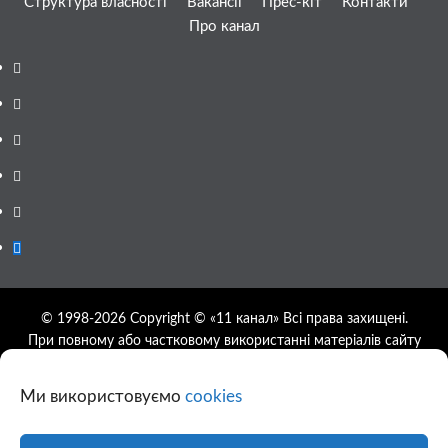
Структура власності
Вакансії
Прес-кіт
Контакти
Про канал
Facebook
YouTube
Telegram
Instagram
Twitter
Google
News
© 1998-2026 Copyright © «11 канал» Всі права захищені.
При повному або частковому використанні матеріалів сайту
11tv.dp.ua відкрите гіперпосилання на першоджерело
обов'язкове, розташування гіперпосилання не нижче другого
Ми використовуємо
cookies
абзацу.
Використання фотографій та відео сайту 11tv.dp.ua