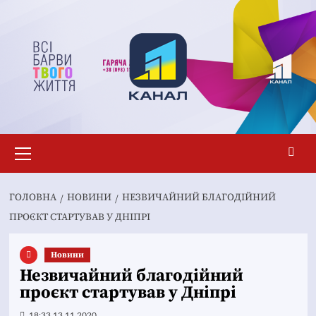
Перейти
до
вмісту
Основне
меню
ГОЛОВНА
НОВИНИ
НЕЗВИЧАЙНИЙ БЛАГОДІЙНИЙ
ПРОЄКТ СТАРТУВАВ У ДНІПРІ
Новини
Незвичайний благодійний
проєкт стартував у Дніпрі
18:33 13.11.2020