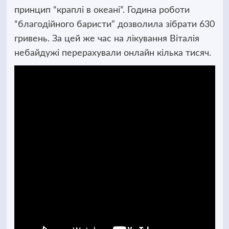
принцип “краплі в океані”. Година роботи
“благодійного баристи” дозволила зібрати 630
гривень. За цей же час на лікування Віталія
небайдужі перерахували онлайн кілька тисяч.