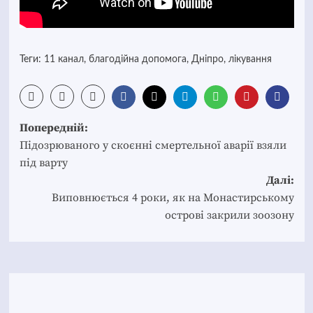
Теги:
11 канал
,
благодійна допомога
,
Дніпро
,
лікування
Post
Попередній:
navigation
Підозрюваного у скоєнні смертельної аварії взяли
під варту
Далі:
Виповнюється 4 роки, як на Монастирському
острові закрили зоозону