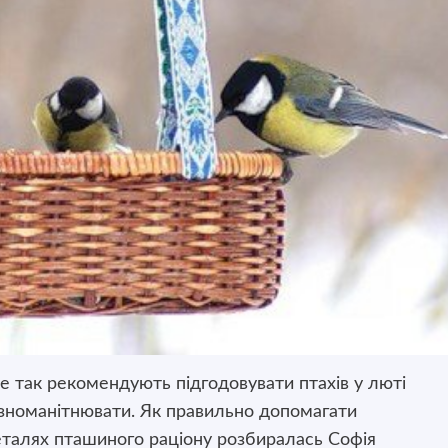
ме так рекомендують підгодовувати птахів у люті
зноманітнювати. Як правильно допомагати
еталях пташиного раціону розбиралась Софія