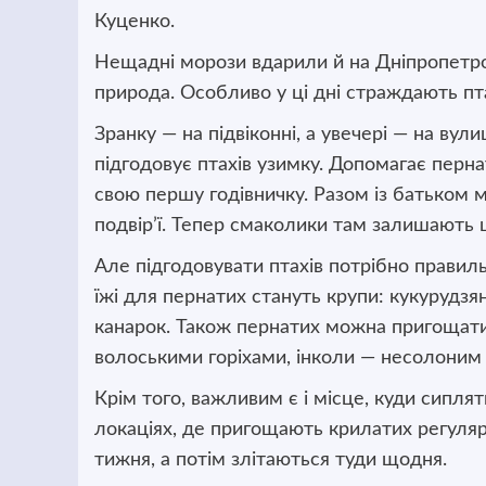
Куценко.
Нещадні морози вдарили й на Дніпропетров
природа. Особливо у ці дні страждають пт
Зранку — на підвіконні, а увечері — на вули
підгодовує птахів узимку. Допомагає перна
свою першу годівничку. Разом із батьком 
подвір’ї. Тепер смаколики там залишають щ
Але підгодовувати птахів потрібно прави
їжі для пернатих стануть крупи: кукурудз
канарок. Також пернатих можна пригощати
волоськими горіхами, інколи — несолоним 
Крім того, важливим є і місце, куди сипля
локаціях, де пригощають крилатих регуляр
тижня, а потім злітаються туди щодня.