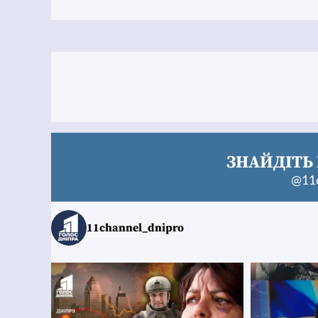
ЗНАЙДІТЬ 
@11c
11channel_dnipro