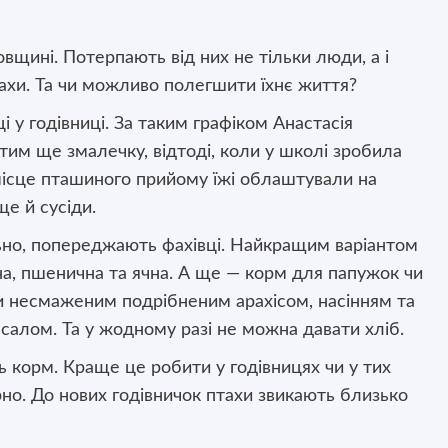
щині. Потерпають від них не тільки люди, а і
ахи. Та чи можливо полегшити їхнє життя?
ці у годівниці. За таким графіком Анастасія
тим ще змалечку, відтоді, коли у школі зробила
місце пташиного прийому їжі облаштували на
е й сусіди.
льно, попереджають фахівці. Найкращим варіантом
яна, пшенична та ячна. А ще — корм для папужок чи
 несмаженим подрібненим арахісом, насінням та
салом. Та у жодному разі не можна давати хліб.
ть корм. Краще це робити у годівницях чи у тих
но. До нових годівничок птахи звикають близько