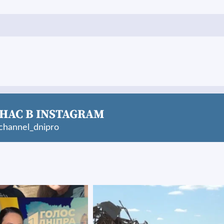
НАС В INSTAGRAM
hannel_dnipro