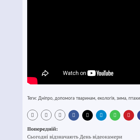
Теги:
Дніпро
,
допомога тваринам
,
екологія
,
зима
,
птахи
Post
Попередній:
navigation
Сьогодні відзначають День відеокамери