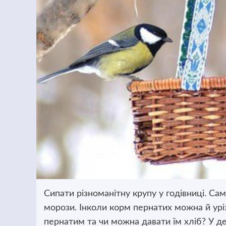
Сипати різноманітну крупу у годівниці. Са
морози. Інколи корм пернатих можна
й урі
пернатим та чи можна давати їм хліб? У д