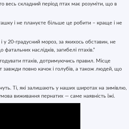
то весь складний період птах має розуміти, що в
ашку і не плануєте більше це робити
–
краще і не
і у 20-градусний мороз, за якихось обставин, не
 фатальних наслідків, загибелі птахів.”
годувати птахів, дотримуючись правил. Місце
т завжди повно качок і голубів, а також людей, що
знуть. Ті, які залишають у наших широтах на зимівлю,
умова виживання пернатих — саме наявність їжі.