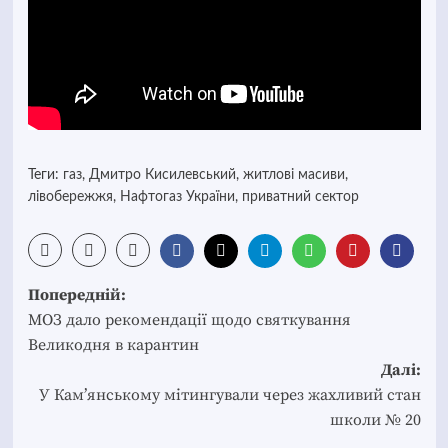
Теги:
газ
,
Дмитро Кисилевський
,
житлові масиви
,
лівобережжя
,
Нафтогаз України
,
приватний сектор
Post
Попередній:
navigation
МОЗ дало рекомендації щодо святкування
Великодня в карантин
Далі:
У Кам’янському мітингували через жахливий стан
школи № 20