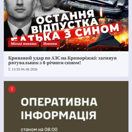
Mіські новини
Новини
Кривавий удар по АЗС на Криворіжжі: загинув
рятувальник з 8-річним сином!
13:55 04.08.2026