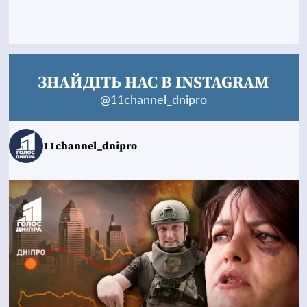
ЗНАЙДІТЬ НАС В INSTAGRAM
@11channel_dnipro
11channel_dnipro