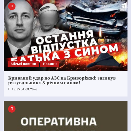
Mіські новини
Новини
Кривавий удар по АЗС на Криворіжжі: загинув
рятувальник з 8-річним сином!
13:55 04.08.2026