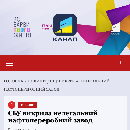
Перейти
до
вмісту
Основне
меню
ГОЛОВНА
НОВИНИ
СБУ ВИКРИЛА НЕЛЕГАЛЬНИЙ
НАФТОПЕРЕРОБНИЙ ЗАВОД
Новини
СБУ викрила нелегальний
нафтопереробний завод
17:59 07.05.2021