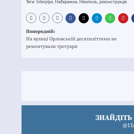
Теги:
Interpipe
,
Набережна
,
Нікополь
,
реконструкція
Post
Попередній:
navigation
На вулиці Орловській десятиліттями не
ремонтували тротуари
ЗНАЙДІТЬ 
@11c