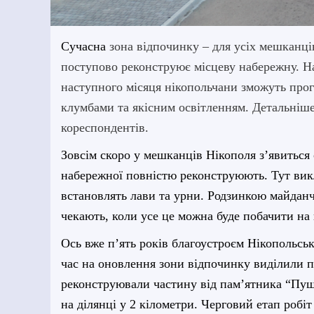
Сучасна
зона відпочинку – для усіх мешканці
поступово реконструює місцеву набережну. На
наступного місяця нікопольчани зможуть про
клумбами та якісним освітленням. Детальніш
кореспондентів.
Зовсім
скоро у мешканців Нікополя з’явиться 
набережної повністю реконструюють. Тут вик
встановлять лави та урни. Родзинкою майданчи
чекають, коли усе це можна буде побачити на 
Ось вже п’ять років благоустроєм Нікопольськ
час на оновлення зони відпочинку виділили п
реконструювали частину від пам’ятника “Пуш
на ділянці у 2 кілометри. Черговий етап робі