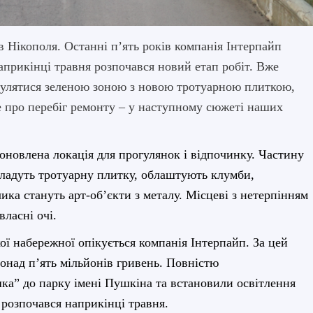
в Нікополя. Останні п’ять років компанія Інтерпайп
прикінці травня розпочався новий етап робіт. Вже
гулятися зеленою зоною з новою тротуарною плиткою,
е про перебіг ремонту – у наступному сюжеті наших
оновлена локація для прогулянок і відпочинку. Частину
ладуть тротуарну плитку, облаштують клумби,
ка стануть арт-об’єкти з металу. Місцеві з нетерпінням
власні очі.
ої набережної опікується компанія Інтерпайп. За цей
онад п’ять мільйонів гривень. Повністю
ка” до парку імені Пушкіна та встановили освітлення
т розпочався наприкінці травня.