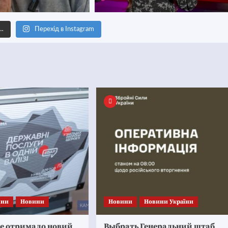
е…
Перехід в Instagram
ини
Новини
Новини
Новини України
ке отримало новий
Выбрать Генеральний штаб