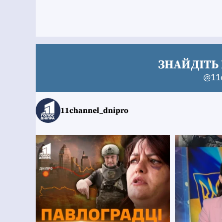
ЗНАЙДІТЬ 
@11c
11channel_dnipro