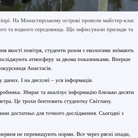
Дніпрі. На Монастирському острові провели майстер-клас
ного та водного середовища. Що зафіксували прилади та
я якості повітря, студенти разом з екологами знімають
досліджують атмосферу за двома показник
а
ми. Вперше
шокурсниця Анастасія.
 даних. І на дисплеї – уся інформація.
робника. Збирає та аналізує інформацію близько десяти
етра. Це трохи бентежить студентку Світлану.
ини достатньо для точного дослідження. Сьогодні з
 червня не перевищують норми. Все через рясн
і
опади,