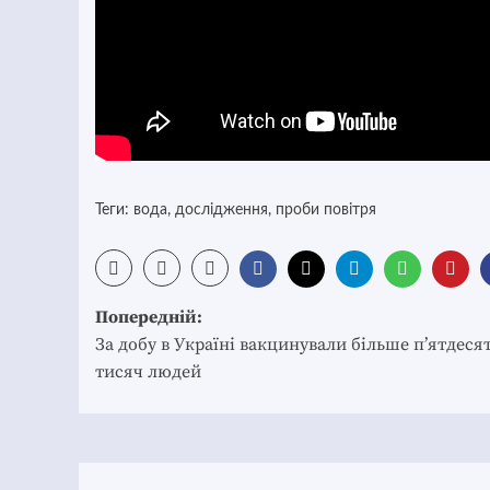
Теги:
вода
,
дослідження
,
проби повітря
Post
Попередній:
navigation
За добу в Україні вакцинували більше п’ятдеся
тисяч людей