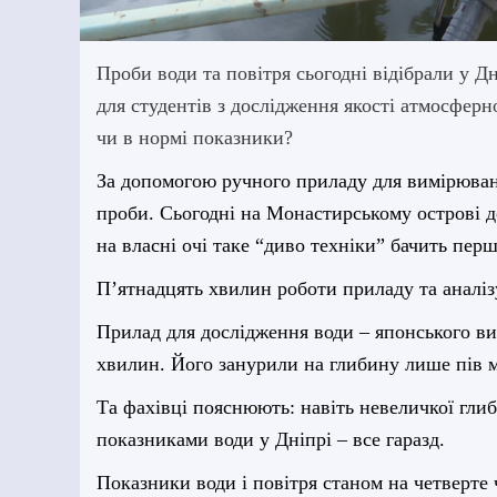
Проби води та повітря сьогодні відібрали у 
для студентів з дослідження якості атмосфер
чи в нормі показник
и?
За допомогою ручного приладу для вимірюванн
проби. Сьогодні на Монастирському острові 
на власні очі таке “диво техніки” бачить пер
П’ятнадцять хвилин роботи приладу та аналізу
Прилад для дослідження води – японського ви
хвилин. Його занурили на глибину лише пів м
Та фахівці пояснюють: навіть невеличкої глиб
показниками води у Дніпрі – все гаразд.
Показник
и
води і повітря станом на четверте