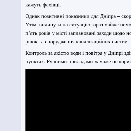
кажуть фахівці.
Однак позитивні показник
и
для Дніпра – скор
Утім, вплинути на ситуацію зараз майже немо
п’ять років у місті заплановані заходи щодо н
річ
о
к та спорудження каналізаційних систем. 
Контроль за якістю води і повітря у Дніпрі 
пунктах. Ручними приладами ж маже не кори