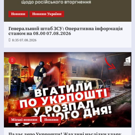
Новини
Новини України
Генеральний штаб ЗСУ: Оперативна інформація
станом на 08.00 07.08.2026
8:35 07.08.2026
Mіські новини
Новини
Палає депо Укрпошти! Жахливі наслідки удару