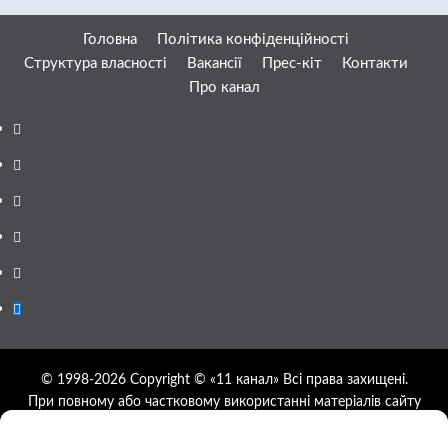
Головна
Політика конфіденційності
Структура власності
Вакансії
Прес-кіт
Контакти
Про канал
Facebook
YouTube
Telegram
Instagram
Twitter
Google
News
© 1998-2026 Copyright © «11 канал» Всі права захищені.
При повному або частковому використанні матеріалів сайту
11tv.dp.ua відкрите гіперпосилання на першоджерело
обов'язкове, розташування гіперпосилання не нижче другого