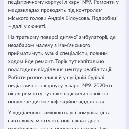
педіатричному
корпусі лікарні №9. Ремонти у
медзакладах проводять під контролем
міського голови Андрія Білоусова. Подробиці
– далі у сюжеті.
На третьому поверсі дитячої амбулаторії, де
незабаром малечу з Кам’янського
прийматимуть вузькі спеціалісти, повним
ходом йде ремонт. Торік тут капітально
полагодили відділення центру реабілітації.
Роботи розпочалися й у сусідній будівлі
педіатричного корпусу лікарні №9. 2020-го
після ремонту тут вже відкрили повністю
оновлене дитяче інфекційне відділення.
У відділеннях замінюють усі комунікації та
сантехніку, монтують нові вікна і двері,
оздоблюють стіни, підлогу та стелю. Такі