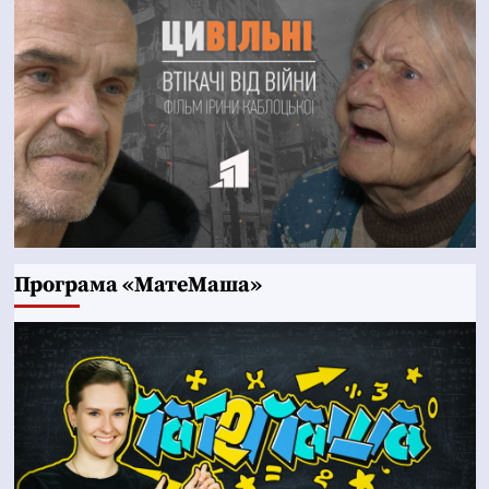
Програма «МатеМаша»