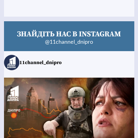
ЗНАЙДІТЬ НАС В INSTAGRAM
@11channel_dnipro
11channel_dnipro