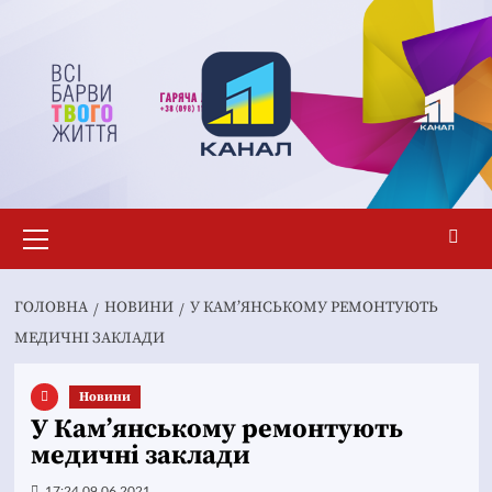
Перейти
до
вмісту
Основне
меню
ГОЛОВНА
НОВИНИ
У КАМ’ЯНСЬКОМУ РЕМОНТУЮТЬ
МЕДИЧНІ ЗАКЛАДИ
Новини
У Кам’янському ремонтують
медичні заклади
17:24 09.06.2021