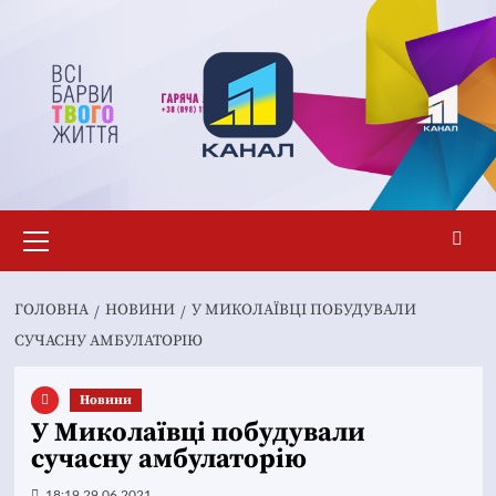
Перейти
до
вмісту
Основне
меню
ГОЛОВНА
НОВИНИ
У МИКОЛАЇВЦІ ПОБУДУВАЛИ
СУЧАСНУ АМБУЛАТОРІЮ
Новини
У Миколаївці побудували
сучасну амбулаторію
18:19 29.06.2021