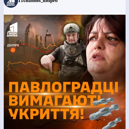
11channel_dnipro