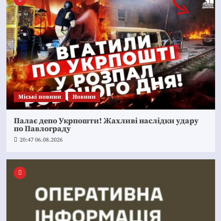
Mіські новини
Новини
Палає депо Укрпошти! Жахливі наслідки удару
по Павлограду
20:47 06.08.2026