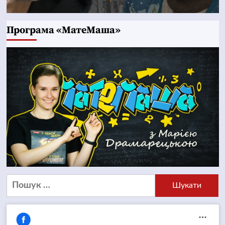
Програма «МатеМаша»
Пошук: