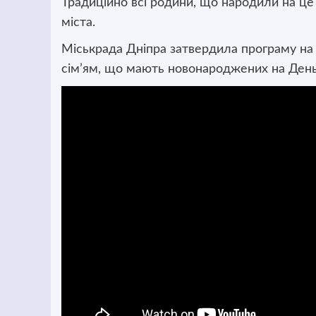
Традиційно всі родини, що народили на це
міста.
Міськрада Дніпра затвердила програму на 
сім’ям, що мають новонароджених на День