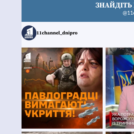
ЗНАЙДІТЬ 
@11c
11channel_dnipro