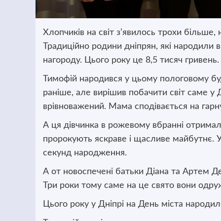
Хлопчиків на світ з’явилось трохи більше, 
Традиційно родини дніпрян, які народили в
нагороду.
Цього року це 8,5 тисяч гривень.
Тимофій народився у цьому пологовому бу
раніше, але вирішив побачити світ саме у 
врівноважений. Мама сподівається на гарну
А ця дівчинка в рожевому вбранні отримала 
пророкують яскраве і щасливе майбутнє. У
секунд народження.
А от новоспечені батьки Діана та Артем Д
Три роки тому саме на це свято вони одру
Цього року у Дніпрі на День міста народило