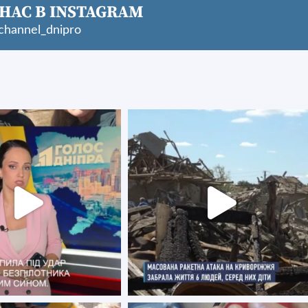
НАС В INSTAGRAM
hannel_dnipro