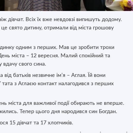
ніж дівчат. Всіх їх вже невдовзі випишуть додому.
 це свято дитину, отримали від міста грошову
динку одним з перших. Мав це зробити трохи
День міста – 12 вересня. Малий спокійний та
 вдачу свого сина.
від батьків незвичне ім’я – Аглая. Їй вони
 тата з Аглаєю контакт налагодився з перших
ень міста для важливої події обирають не вперше.
жились. Тепер цього дня народився син Богдан.
ся 15 дівчат та 17 хлопчиків.