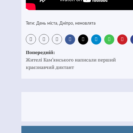
Теги:
День міста
,
Дніпро
,
немовлята
Post
Попередній:
navigation
Жителі Кам’янського написали перший
краєзнавчий диктант