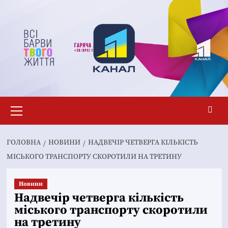
Перейти
до
вмісту
Основне
меню
ГОЛОВНА
НОВИНИ
НАДВЕЧІР ЧЕТВЕРГА КІЛЬКІСТЬ
МІСЬКОГО ТРАНСПОРТУ СКОРОТИЛИ НА ТРЕТИНУ
Новини
Надвечір четверга кількість
міського транспорту скоротили
на третину