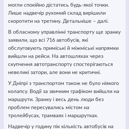
могли спокійно дістатись будь-якої точки.
Лише надвечір рухомий склад
вирішили
скоротити на третину. Детальніше – далі.
В обласному управлінні транспорту ще зранку
заявили, що всі 716 автобусів, які
обслуговують приміські й міжміські напрямки
вийшли на рейси. На автошляхах через
скупчення автотранспорту спостерігаються
невеликі затори, але вони не критичні.
У Дніпрі з транспортом також не було ніякого
колапсу. Водії за звичним графіком вийшли на
маршрути. Зранку і весь день люди без
проблем пересувались містом на
тролейбусах, трамваях і маршрутках.
Надвечір у годину пік кількість автобусів на