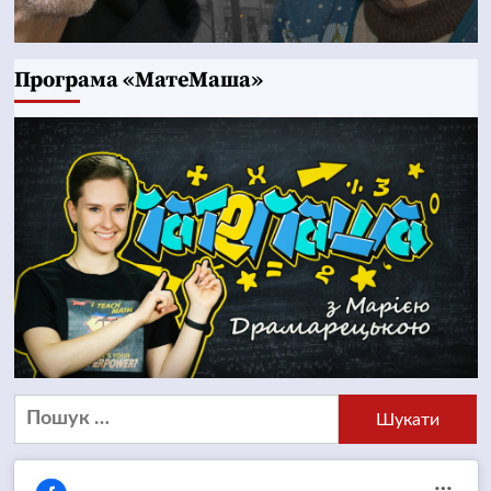
Програма «МатеМаша»
Пошук: