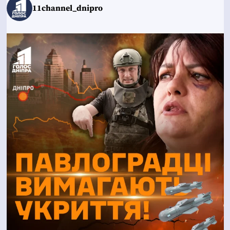
11channel_dnipro