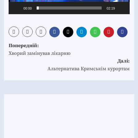
00:00
02:19
Post
Попередній:
navigation
Хворий замінував лікарню
Далі:
Альтернатива Кримськім курортам