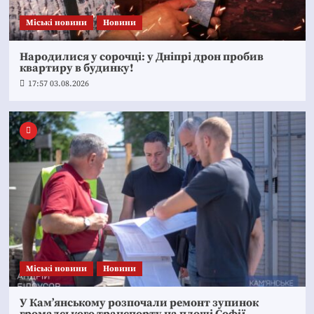
Mіські новини
Новини
Народилися у сорочці: у Дніпрі дрон пробив
квартиру в будинку!
17:57 03.08.2026
Mіські новини
Новини
У Кам’янському розпочали ремонт зупинок
громадського транспорту на площі Софії