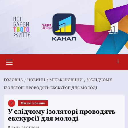
Перейти
до
вмісту
Основне
меню
ГОЛОВНА
НОВИНИ
MІСЬКІ НОВИНИ
У СЛІДЧОМУ
ІЗОЛЯТОРІ ПРОВОДЯТЬ ЕКСКУРСІЇ ДЛЯ МОЛОДІ
Mіські новини
У слідчому ізоляторі проводять
екскурсії для молоді
16:34 25.03.2014