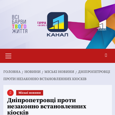
Перейти
до
вмісту
Основне
меню
ГОЛОВНА
НОВИНИ
MІСЬКІ НОВИНИ
ДНІПРОПЕТРОВЦІ
ПРОТИ НЕЗАКОННО ВСТАНОВЛЕННИХ КІОСКІВ
Mіські новини
Дніпропетровці проти
незаконно встановленних
кіосків