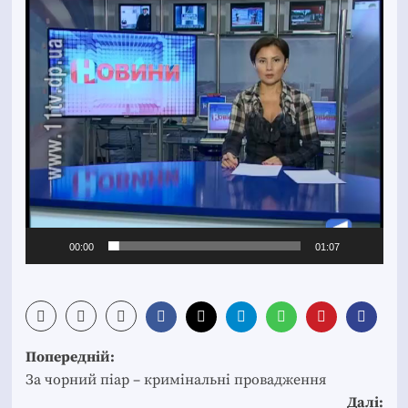
Відеопрогравач
00:00
01:07
Post
Попередній:
navigation
За чорний піар – кримінальні провадження
Далі: