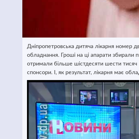
Дніпропетровська дитяча лікарня номер д
обладнання. Гроші на ці апарати збирали 
отримали більше шістдесяти шести тисяч 
спонсори. І, як результат, лікарня має обл
Відеопрогравач