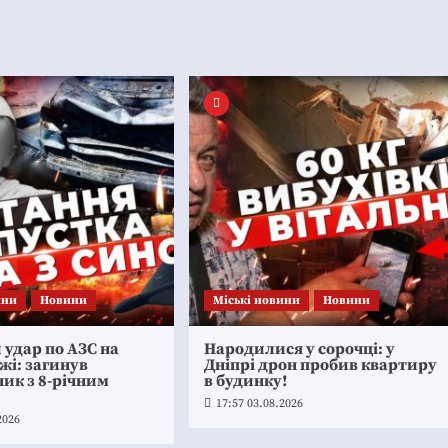
ини
Новини
Mіські новини
Новини
удар по АЗС на
Народилися у сорочці: у
жі: загинув
Дніпрі дрон пробив квартиру
ик з 8-річним
в будинку!
17:57 03.08.2026
2026