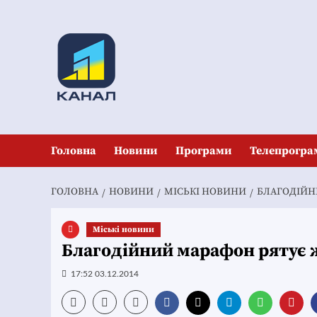
Перейти
до
вмісту
Головна
Новини
Програми
Телепрогра
ГОЛОВНА
НОВИНИ
MІСЬКІ НОВИНИ
БЛАГОДІЙН
Mіські новини
Благодійний марафон рятує 
17:52 03.12.2014