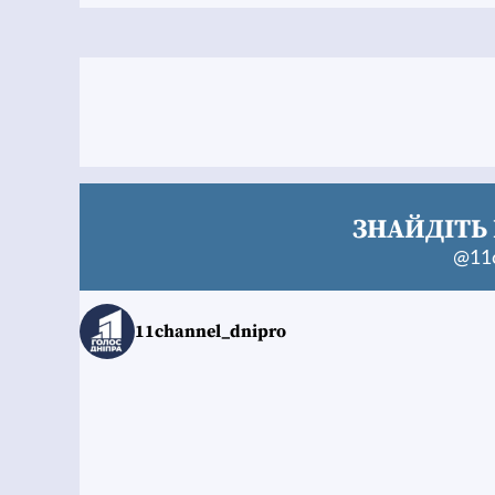
ЗНАЙДІТЬ 
@11c
11channel_dnipro