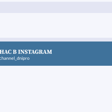
НАС В INSTAGRAM
hannel_dnipro