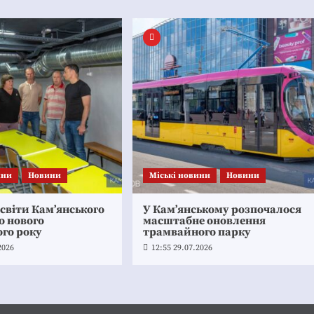
ини
Новини
Mіські новини
Новини
світи Кам’янського
У Кам’янському розпочалося
о нового
масштабне оновлення
го року
трамвайного парку
2026
12:55 29.07.2026