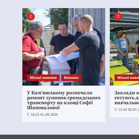
Mіські новини
Новини
Mіські нов
У Кам’янському розпочали
Заклади о
ремонт зупинок громадського
готують д
транспорту на площі Софії
навчально
Шаповалової
13:43 30.07.
18:21 01.08.2026