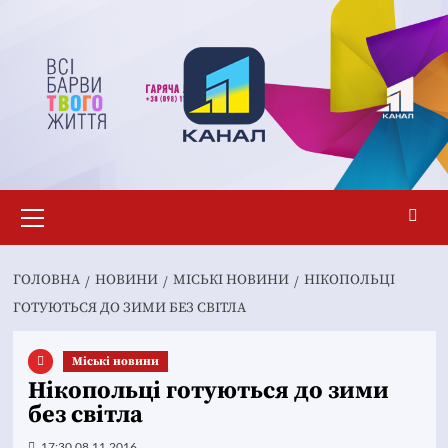
Перейти
до
вмісту
Основне
меню
ГОЛОВНА
НОВИНИ
MІСЬКІ НОВИНИ
НІКОПОЛЬЦІ
ГОТУЮТЬСЯ ДО ЗИМИ БЕЗ СВІТЛА
Mіські новини
Нікопольці готуються до зими
без світла
17:30 08.11.2016