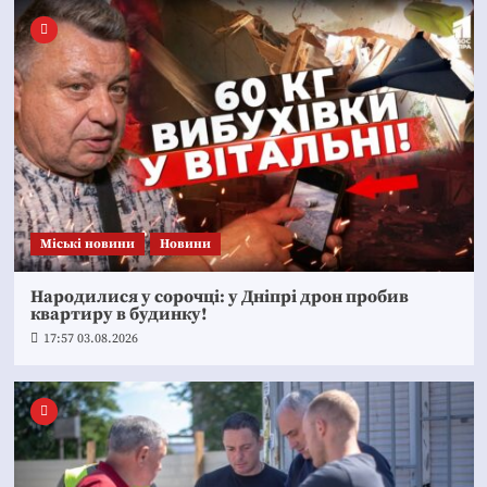
Mіські новини
Новини
Народилися у сорочці: у Дніпрі дрон пробив
квартиру в будинку!
17:57 03.08.2026