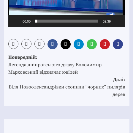
00:00
02:39
Post
Попередній:
navigation
Легенда дніпровського джазу Володимир
Марховський відзначає ювілей
Далі:
Біля Новоолександрівки схопили “чорних” пилярів
дерев