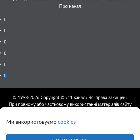
Про канал
Facebook
YouTube
Telegram
Instagram
Twitter
Google
News
© 1998-2026 Copyright © «11 канал» Всі права захищені.
При повному або частковому використанні матеріалів сайту
11tv.dp.ua відкрите гіперпосилання на першоджерело
обов'язкове, розташування гіперпосилання не нижче другого
Ми використовуємо
cookies
абзацу.
Використання фотографій та відео сайту 11tv.dp.ua
дозволяється за умови посилання на джерело та прямого