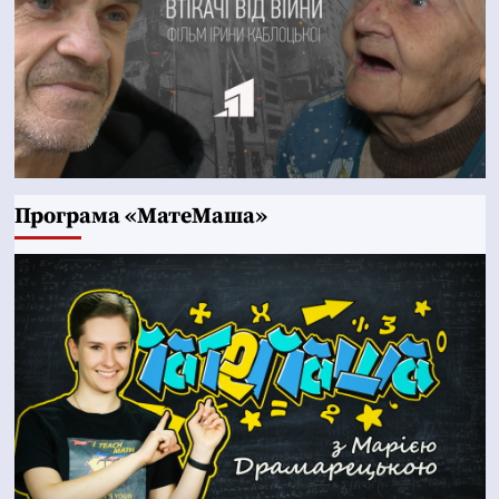
Програма «МатеМаша»