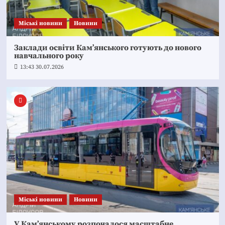
Mіські новини
Новини
Заклади освіти Кам’янського готують до нового
навчального року
13:43 30.07.2026
Mіські новини
Новини
У Кам’янському розпочалося масштабне