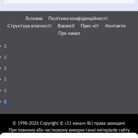
Головна
Політика конфіденційності
Структура власності
Вакансії
Прес-кіт
Контакти
Про канал
Facebook
YouTube
Telegram
Instagram
Twitter
Google
News
© 1998-2026 Copyright © «11 канал» Всі права захищені.
При повному або частковому використанні матеріалів сайту
11tv.dp.ua відкрите гіперпосилання на першоджерело