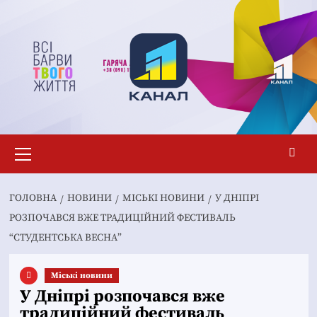
Перейти
до
вмісту
Основне
меню
ГОЛОВНА
НОВИНИ
MІСЬКІ НОВИНИ
У ДНІПРІ
РОЗПОЧАВСЯ ВЖЕ ТРАДИЦІЙНИЙ ФЕСТИВАЛЬ
“СТУДЕНТСЬКА ВЕСНА”
Mіські новини
У Дніпрі розпочався вже
традиційний фестиваль