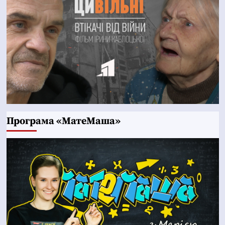
Програма «МатеМаша»