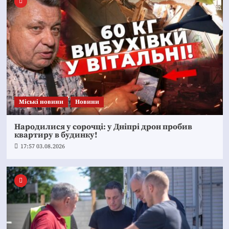
Mіські новини
Новини
Народилися у сорочці: у Дніпрі дрон пробив
квартиру в будинку!
17:57 03.08.2026