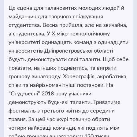
Це сцена для талановитих молодих людей й
майданчик для творчого спілкування
студентства.
Весна прийшла, але не звичайна,
а студентська. У Хіміко-технологічному
університеті одинадцять команд з одинадцяти
університетів Дніпропетровської області
будуть демонструвати свої таланти. Щоб себе
показати, на інших подивитись, та виграти
грошову винагороду. Хореографія, акробатика,
співи та найрізноманітніші постанови. На
“Студ-весні” 2018 року учасники
демонструють будь-які таланти. Триватиме
фестиваль з третього квітня до середини
травня. За цей час журі повинно обрати
чотири найкращі команди, які поділять між
собою грошову винагороду у 130 тисяч